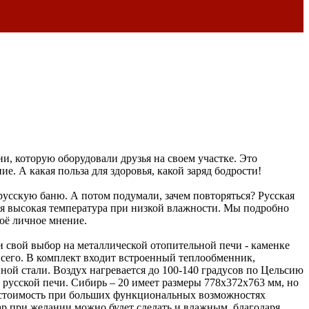
и, которую оборудовали друзья на своем участке. Это
. А какая польза для здоровья, какой заряд бодрости!
 русскую баню. А потом подумали, зачем повторяться? Русская
тся высокая температура при низкой влажности. Мы подробно
воё личное мнение.
и свой выбор на металлической отопительной печи - каменке
всего. В комплект входит встроенный теплообменник,
ной стали. Воздух нагревается до 100-140 градусов по Цельсию
 русской печи. Сибирь – 20 имеет размеры 778х372х763 мм, но
я стоимость при больших функциональных возможностях
пар при желании можно будет сделать и влажным, благодаря