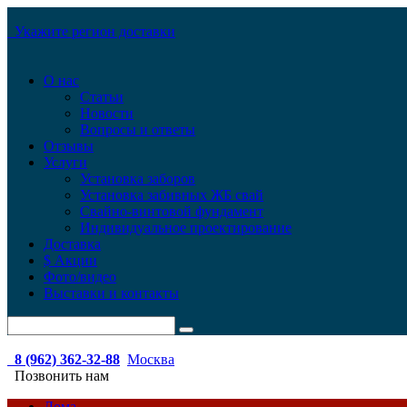
Укажите регион доставки
О нас
Статьи
Новости
Вопросы и ответы
Отзывы
Услуги
Установка заборов
Установка забивных ЖБ свай
Свайно-винтовой фундамент
Индивидуальное проектирование
Доставка
$ Акции
Фото/видео
Выставки и контакты
8 (962) 362-32-88
Москва
Позвонить нам
Дома