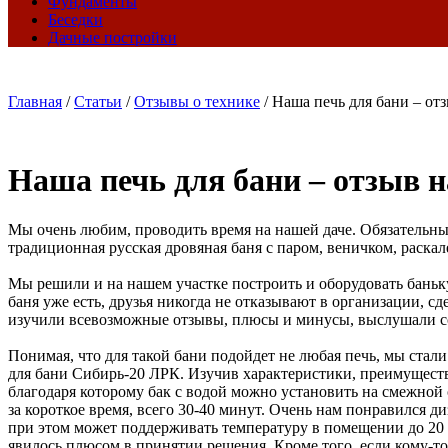
Фундаменты
Беседки
Дачные постройки
Главная
/
Статьи
/
Отзывы о технике
/
Наша печь для бани – от
Наша печь для бани – отзыв 
Мы очень любим, проводить время на нашей даче. Обязательным
традиционная русская дровяная баня с паром, веничком, раскал
Мы решили и на нашем участке построить и оборудовать баньку
баня уже есть, друзья никогда не отказывают в организации,
изучили всевозможные отзывы, плюсы и минусы, выслушали сове
Понимая, что для такой бани подойдет не любая печь, мы стал
для бани Сибирь-20 ЛРК. Изучив характеристики, преимуществ
благодаря которому бак с водой можно установить на смежной 
за короткое время, всего 30-40 минут. Очень нам понравился 
при этом может поддерживать температуру в помещении до 20 
явилось плюсом в принятии решения. Кроме того, если кому-то 