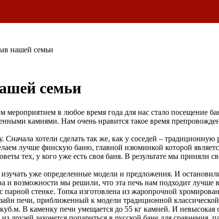
зыв нашей семьи
нашей семьи
 мероприятием в любое время года для нас стало посещение бан
енными камнями. Нам очень нравится такое время препровождение
. Сначала хотели сделать так же, как у соседей – традиционную
 сделаем лучше финскую баню, главной изюминкой которой являе
ты тех, у кого уже есть своя баня. В результате мы приняли с
и изучать уже определенные модели и предложения. И остановил
а и возможности мы решили, что эта печь нам подходит лучше 
с парной стенке. Топка изготовлена из жаропрочной хромирован
дизайн печи, приближенный к модели традиционной классической
куб.м. В каменку печи умещается до 55 кг камней. И невысока
из друзей захочется попариться в русской бане для сравнения, 