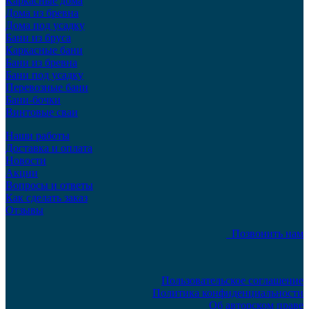
Каркасные дома
Дома из бревна
Дома под усадку
Бани из бруса
Каркасные бани
Бани из бревна
Бани под усадку
Перевозные бани
Бани-бочки
Винтовые сваи
Наши работы
Доставка и оплата
Новости
Акции
Вопросы и ответы
Как сделать заказ
Отзывы
Позвонить нам
Пользовательское соглашение
Политика конфиденциальности
Об авторском праве