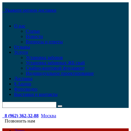
Укажите регион доставки
О нас
Статьи
Новости
Вопросы и ответы
Отзывы
Услуги
Установка заборов
Установка забивных ЖБ свай
Свайно-винтовой фундамент
Индивидуальное проектирование
Доставка
$ Акции
Фото/видео
Выставки и контакты
8 (962) 362-32-88
Москва
Позвонить нам
Дома