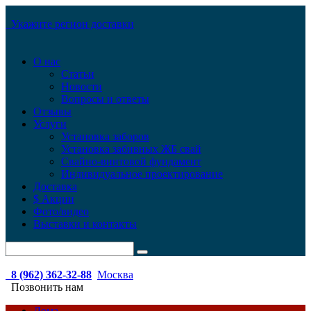
Укажите регион доставки
О нас
Статьи
Новости
Вопросы и ответы
Отзывы
Услуги
Установка заборов
Установка забивных ЖБ свай
Свайно-винтовой фундамент
Индивидуальное проектирование
Доставка
$ Акции
Фото/видео
Выставки и контакты
8 (962) 362-32-88
Москва
Позвонить нам
Дома