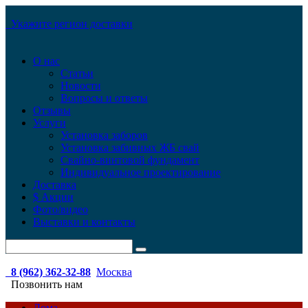
Укажите регион доставки
О нас
Статьи
Новости
Вопросы и ответы
Отзывы
Услуги
Установка заборов
Установка забивных ЖБ свай
Свайно-винтовой фундамент
Индивидуальное проектирование
Доставка
$ Акции
Фото/видео
Выставки и контакты
8 (962) 362-32-88
Москва
Позвонить нам
Дома