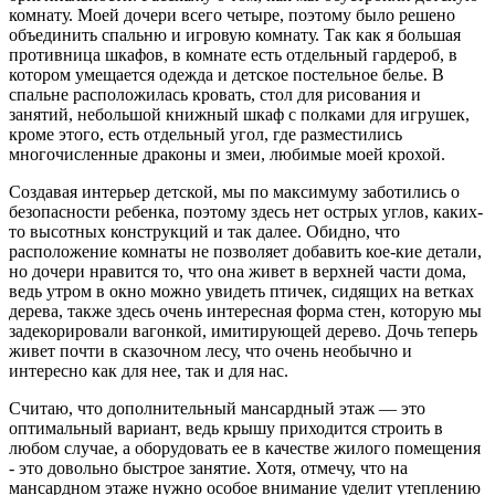
комнату. Моей дочери всего четыре, поэтому было решено
объединить спальню и игровую комнату. Так как я большая
противница шкафов, в комнате есть отдельный гардероб, в
котором умещается одежда и детское постельное белье. В
спальне расположилась кровать, стол для рисования и
занятий, небольшой книжный шкаф с полками для игрушек,
кроме этого, есть отдельный угол, где разместились
многочисленные драконы и змеи, любимые моей крохой.
Создавая интерьер детской, мы по максимуму заботились о
безопасности ребенка, поэтому здесь нет острых углов, каких-
то высотных конструкций и так далее. Обидно, что
расположение комнаты не позволяет добавить кое-кие детали,
но дочери нравится то, что она живет в верхней части дома,
ведь утром в окно можно увидеть птичек, сидящих на ветках
дерева, также здесь очень интересная форма стен, которую мы
задекорировали вагонкой, имитирующей дерево. Дочь теперь
живет почти в сказочном лесу, что очень необычно и
интересно как для нее, так и для нас.
Считаю, что дополнительный мансардный этаж — это
оптимальный вариант, ведь крышу приходится строить в
любом случае, а оборудовать ее в качестве жилого помещения
- это довольно быстрое занятие. Хотя, отмечу, что на
мансардном этаже нужно особое внимание уделит утеплению