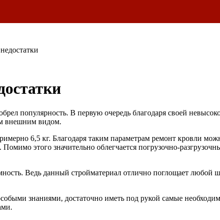
 недостатки
достатки
брел популярность. В первую очередь благодаря своей невысок
ым внешним видом.
н примерно 6,5 кг. Благодаря таким параметрам ремонт кровли мо
 Помимо этого значительно облегчается погрузочно-разгрузочны
умность. Ведь данный стройматериал отлично поглощает любой
особыми знаниями, достаточно иметь под рукой самые необходи
ами.