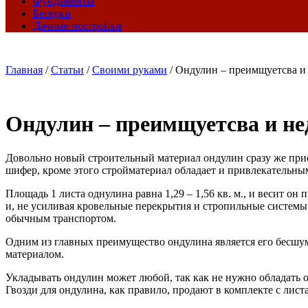
Фундаменты
Беседки
Дачные постройки
Главная
/
Статьи
/
Своими руками
/
Ондулин – преимщуетсва и
Ондулин – преимщуетсва и не
Довольно новый строительный материал ондулин сразу же прио
шифер, кроме этого стройматериал обладает и привлекательн
Площадь 1 листа однулина равна 1,29 – 1,56 кв. м., и весит о
и, не усиливая кровельные перекрытия и стропильные системы.
обычным транспортом.
Одним из главных преимущество ондулина является его бесш
материалом.
Укладывать ондулин может любой, так как не нужно обладать 
Гвозди для ондулина, как правило, продают в комплекте с лист