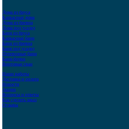
Дома из бруса
Каркасные дома
Дома из бревна
Дома под усадку
Бани из бруса
Каркасные бани
Бани из бревна
Бани под усадку
Перевозные бани
Бани-бочки
Винтовые сваи
Наши работы
Доставка и оплата
Новости
Акции
Вопросы и ответы
Как сделать заказ
Отзывы