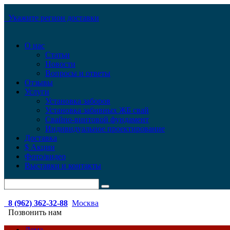
Укажите регион доставки
О нас
Статьи
Новости
Вопросы и ответы
Отзывы
Услуги
Установка заборов
Установка забивных ЖБ свай
Свайно-винтовой фундамент
Индивидуальное проектирование
Доставка
$ Акции
Фото/видео
Выставки и контакты
8 (962) 362-32-88
Москва
Позвонить нам
Дома