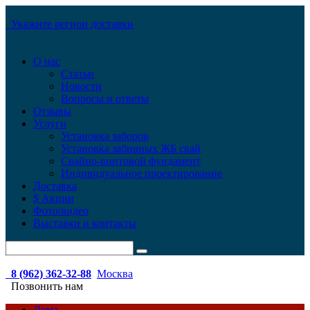
Укажите регион доставки
О нас
Статьи
Новости
Вопросы и ответы
Отзывы
Услуги
Установка заборов
Установка забивных ЖБ свай
Свайно-винтовой фундамент
Индивидуальное проектирование
Доставка
$ Акции
Фото/видео
Выставки и контакты
8 (962) 362-32-88
Москва
Позвонить нам
Дома