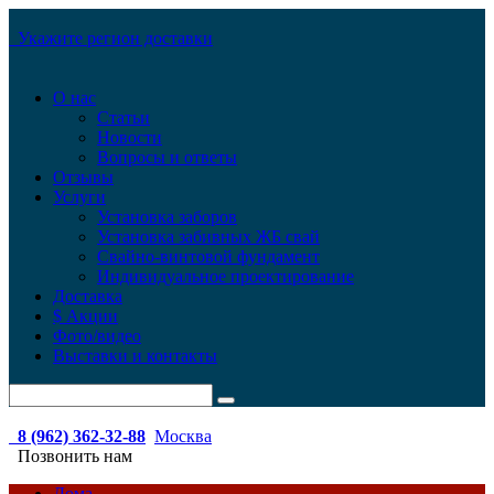
Укажите регион доставки
О нас
Статьи
Новости
Вопросы и ответы
Отзывы
Услуги
Установка заборов
Установка забивных ЖБ свай
Свайно-винтовой фундамент
Индивидуальное проектирование
Доставка
$ Акции
Фото/видео
Выставки и контакты
8 (962) 362-32-88
Москва
Позвонить нам
Дома