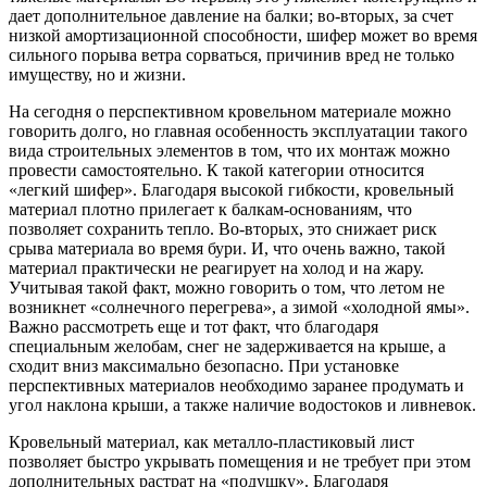
дает дополнительное давление на балки; во-вторых, за счет
низкой амортизационной способности, шифер может во время
сильного порыва ветра сорваться, причинив вред не только
имуществу, но и жизни.
На сегодня о перспективном кровельном материале можно
говорить долго, но главная особенность эксплуатации такого
вида строительных элементов в том, что их монтаж можно
провести самостоятельно. К такой категории относится
«легкий шифер». Благодаря высокой гибкости, кровельный
материал плотно прилегает к балкам-основаниям, что
позволяет сохранить тепло. Во-вторых, это снижает риск
срыва материала во время бури. И, что очень важно, такой
материал практически не реагирует на холод и на жару.
Учитывая такой факт, можно говорить о том, что летом не
возникнет «солнечного перегрева», а зимой «холодной ямы».
Важно рассмотреть еще и тот факт, что благодаря
специальным желобам, снег не задерживается на крыше, а
сходит вниз максимально безопасно. При установке
перспективных материалов необходимо заранее продумать и
угол наклона крыши, а также наличие водостоков и ливневок.
Кровельный материал, как металло-пластиковый лист
позволяет быстро укрывать помещения и не требует при этом
дополнительных растрат на «подушку». Благодаря