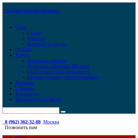
Укажите регион доставки
О нас
Статьи
Новости
Вопросы и ответы
Отзывы
Услуги
Установка заборов
Установка забивных ЖБ свай
Свайно-винтовой фундамент
Индивидуальное проектирование
Доставка
$ Акции
Фото/видео
Выставки и контакты
8 (962) 362-32-88
Москва
Позвонить нам
Дома