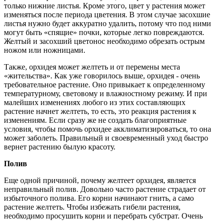
только нижние листья. Кроме этого, цвет у растения может
изменяться после периода цветения. В этом случае засохшие
листья нужно будет аккуратно удалить, потому что под ними
могут быть «спящие» почки, которые легко повреждаются.
Желтый и засохший цветонос необходимо обрезать острым
ножом или ножницами.
Также, орхидея может желтеть и от перемены места
«жительства». Как уже говорилось выше, орхидея - очень
требовательное растение. Оно привыкает к определенному
температурному, световому и влажностному режиму. И при
малейших изменениях любого из этих составляющих
растение начнет желтеть, то есть, это реакция растения к
изменениям. Если сразу же не создать благоприятные
условия, чтобы помочь орхидее акклиматизироваться, то она
может заболеть. Правильный и своевременный уход быстро
вернет растению былую красоту.
Полив
Еще одной причиной, почему желтеет орхидея, является
неправильный полив. Довольно часто растение страдает от
избыточного полива. Его корни начинают гнить, а само
растение желтеть. Чтобы избежать гибели растения,
необходимо просушить корни и перебрать субстрат. Очень