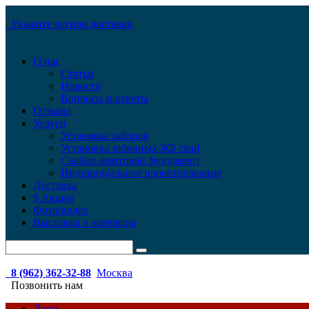
Укажите регион доставки
О нас
Статьи
Новости
Вопросы и ответы
Отзывы
Услуги
Установка заборов
Установка забивных ЖБ свай
Свайно-винтовой фундамент
Индивидуальное проектирование
Доставка
$ Акции
Фото/видео
Выставки и контакты
8 (962) 362-32-88
Москва
Позвонить нам
Дома