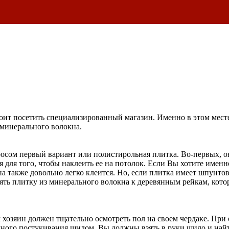
тоит посетить специализированный магазин. Именно в этом мест
 минерального волокна.
сом первый вариант или полистирольная плитка. Во-первых, она 
 для того, чтобы наклеить ее на потолок. Если Вы хотите имен
на также довольно легко клеится. Но, если плитка имеет шпунтов
ть плитку из минерального волокна к деревянным рейкам, кото
хозяин должен тщательно осмотреть пол на своем чердаке. При 
чного постукивания шилом. Вы должны взять в руки шило и найт