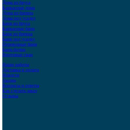
Дома из бруса
Каркасные дома
Дома из бревна
Дома под усадку
Бани из бруса
Каркасные бани
Бани из бревна
Бани под усадку
Перевозные бани
Бани-бочки
Винтовые сваи
Наши работы
Доставка и оплата
Новости
Акции
Вопросы и ответы
Как сделать заказ
Отзывы