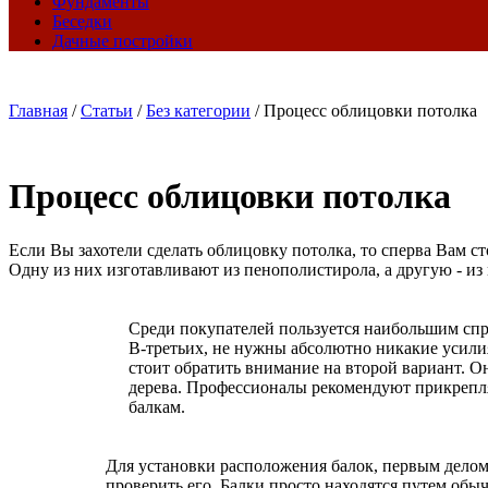
Фундаменты
Беседки
Дачные постройки
Главная
/
Статьи
/
Без категории
/
Процесс облицовки потолка
Процесс облицовки потолка
Если Вы захотели сделать облицовку потолка, то сперва Вам с
Одну из них изготавливают из пенополистирола, а другую - из
Среди покупателей пользуется наибольшим спро
В-третьих, не нужны абсолютно никакие усилия
стоит обратить внимание на второй вариант. О
дерева. Профессионалы рекомендуют прикрепля
балкам.
Для установки расположения балок, первым делом 
проверить его. Балки просто находятся путем обы