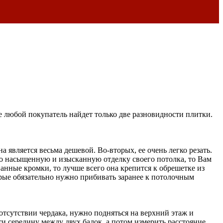
е любой покупатель найдет только две разновидности плитки.
является весьма дешевой. Во-вторых, ее очень легко резать.
но насыщенную и изысканную отделку своего потолка, то Вам
анные кромки, то лучше всего она крепится к обрешетке из
рые обязательно нужно прибивать заранее к потолочным
отсутствии чердака, нужно подняться на верхний этаж и
и середину между двух балок, а потом измерить расстояние