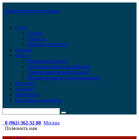
Укажите регион доставки
О нас
Статьи
Новости
Вопросы и ответы
Отзывы
Услуги
Установка заборов
Установка забивных ЖБ свай
Свайно-винтовой фундамент
Индивидуальное проектирование
Доставка
$ Акции
Фото/видео
Выставки и контакты
8 (962) 362-32-88
Москва
Позвонить нам
Дома