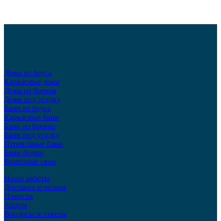
Дома из бруса
Каркасные дома
Дома из бревна
Дома под усадку
Бани из бруса
Каркасные бани
Бани из бревна
Бани под усадку
Перевозные бани
Бани-бочки
Винтовые сваи
Наши работы
Доставка и оплата
Новости
Акции
Вопросы и ответы