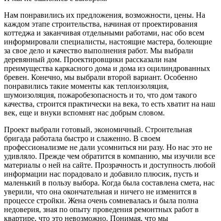
Нам понравились их предложения, возможности, цены. На
каждом этапе строительства, начиная от проектирования
коттеджа и заканчивая отдельными работами, нас обо всем
информировали специалисты, настоящие мастера, болеющие
за свое дело и качество выполнения работ. Мы выбрали
деревянный дом. Проектировщики рассказали нам
преимущества каркасного дома и дома из оцилиндрованных
бревен. Конечно, мы выбрали второй вариант. Особенно
понравились такие моменты как теплоизоляция,
шумоизоляция, пожаробезопаснос
ть и то, что дом такого
качества, строится практически на века, то есть хватит на наш
век, еще и внуки вспомнят нас добрым словом.
Проект выбрали готовый, экономичный. Строительная
бригада работала быстро и слаженно. В своем
профессионализме не дали усомниться ни разу. Но нас это не
удивляло. Прежде чем обратится в компанию, мы изучили все
материалы о ней на сайте. Прозрачность и доступность любой
информации нас порадовало и добавило плюсик, пусть и
маленький в пользу выбора. Когда была составлена смета, нас
уверили, что она окончательная и ничего не изменится в
процессе стройки. Жена очень сомневалась и была полна
недоверия, зная по опыту проведения ремонтных работ в
квартире, что это невозможно. Понимая, что мы