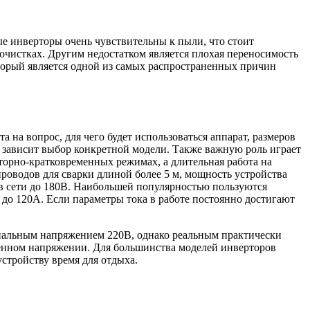
ые инверторы очень чувствительны к пыли, что стоит
чистках. Другим недостатком является плохая переносимость
оторый является одной из самых распространенных причин
 на вопрос, для чего будет использоваться аппарат, размеров
, зависит выбор конкретной модели. Также важную роль играет
торно-кратковременных режимах, а длительная работа на
роводов для сварки длиной более 5 м, мощность устройства
 в сети до 180В. Наибольшей популярностью пользуются
 до 120А. Если параметры тока в работе постоянно достигают
минальным напряжением 220В, однако реальным практически
иженном напряжении. Для большинства моделей инверторов
устройству время для отдыха.