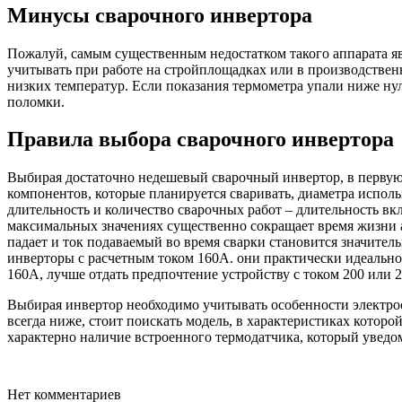
Минусы сварочного инвертора
Пожалуй, самым существенным недостатком такого аппарата яв
учитывать при работе на стройплощадках или в производствен
низких температур. Если показания термометра упали ниже нул
поломки.
Правила выбора сварочного инвертора
Выбирая достаточно недешевый сварочный инвертор, в первую о
компонентов, которые планируется сваривать, диаметра исполь
длительность и количество сварочных работ – длительность вк
максимальных значениях существенно сокращает время жизни ап
падает и ток подаваемый во время сварки становится значител
инверторы с расчетным током 160А. они практически идеально 
160А, лучше отдать предпочтение устройству с током 200 или 
Выбирая инвертор необходимо учитывать особенности электрос
всегда ниже, стоит поискать модель, в характеристиках кото
характерно наличие встроенного термодатчика, который уведоми
Нет комментариев