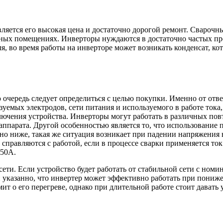
ляется его высокая цена и достаточно дорогой ремонт. Сварочн
ных помещениях. Инверторы нуждаются в достаточно частых про
я, во время работы на инверторе может возникать конденсат, к
чередь следует определиться с целью покупки. Именно от ответа
зуемых электродов, сети питания и используемого в работе тока
лючения устройства. Инверторы могут работать в различных пов
парата. Другой особенностью является то, что использование п
ьно ниже, такая же ситуация возникает при падении напряжения
справляются с работой, если в процессе сварки применяется ток
250А.
ети. Если устройство будет работать от стабильной сети с но
рой указанно, что инвертер может эффективно работать при пон
т о его перегреве, однако при длительной работе стоит давать 