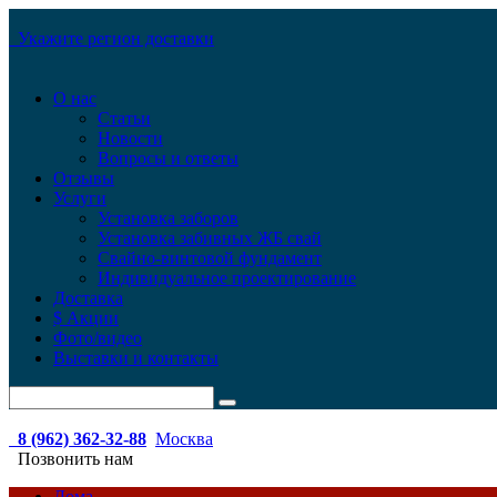
Укажите регион доставки
О нас
Статьи
Новости
Вопросы и ответы
Отзывы
Услуги
Установка заборов
Установка забивных ЖБ свай
Свайно-винтовой фундамент
Индивидуальное проектирование
Доставка
$ Акции
Фото/видео
Выставки и контакты
8 (962) 362-32-88
Москва
Позвонить нам
Дома