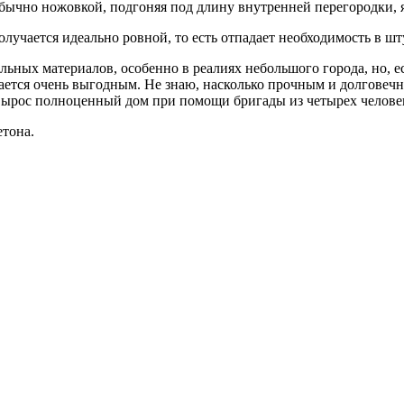
бычно ножовкой, подгоняя под длину внутренней перегородки, я
олучается идеально ровной, то есть отпадает необходимость в ш
льных материалов, особенно в реалиях небольшого города, но, е
чается очень выгодным. Не знаю, насколько прочным и долговечн
ц вырос полноценный дом при помощи бригады из четырех челове
етона.