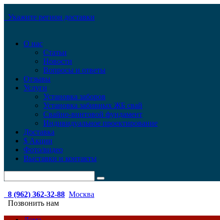
Укажите регион доставки
О нас
Статьи
Новости
Вопросы и ответы
Отзывы
Услуги
Установка заборов
Установка забивных ЖБ свай
Свайно-винтовой фундамент
Индивидуальное проектирование
Доставка
$ Акции
Фото/видео
Выставки и контакты
8 (962) 362-32-88
Москва
Позвонить нам
Дома