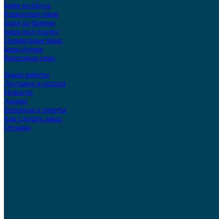
Бани из бруса
Каркасные бани
Бани из бревна
Бани под усадку
Перевозные бани
Бани-бочки
Винтовые сваи
Наши работы
Доставка и оплата
Новости
Акции
Вопросы и ответы
Как сделать заказ
Отзывы