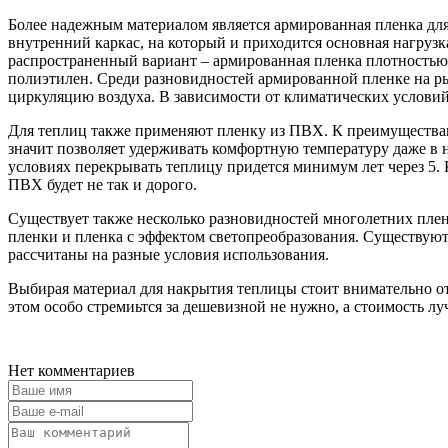
Более надежным материалом является армированная пленка для 
внутренний каркас, на который и приходится основная нагрузк
распространенный вариант – армированная пленка плотностью 
полиэтилен. Среди разновидностей армированной пленке на р
циркуляцию воздуха. В зависимости от климатических условий
Для теплиц также применяют пленку из ПВХ. К преимуществам 
значит позволяет удерживать комфортную температуру даже в 
условиях перекрывать теплицу придется минимум лет через 5. 
ПВХ будет не так и дорого.
Существует также несколько разновидностей многолетних пле
пленки и пленка с эффектом светопреобразования. Существуют
рассчитаны на разные условия использования.
Выбирая материал для накрытия теплицы стоит внимательно от
этом особо стремиьтся за дешевизной не нужно, а стоимость л
Нет комментариев