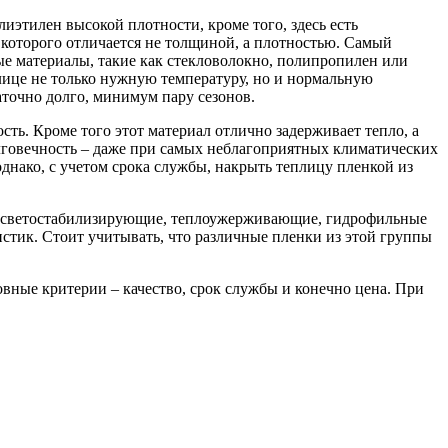
иэтилен высокой плотности, кроме того, здесь есть
о которого отличается не толщиной, а плотностью. Самый
ые материалы, такие как стекловолокно, полипропилен или
лице не только нужную температуру, но и нормальную
точно долго, минимум пару сезонов.
ть. Кроме того этот материал отлично задерживает тепло, а
лговечность – даже при самых неблагоприятных климатических
днако, с учетом срока службы, накрыть теплицу пленкой из
ак светостабилизирующие, теплоужерживающие, гидрофильные
стик. Стоит учитывать, что различные пленки из этой группы
вные критерии – качество, срок службы и конечно цена. При