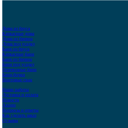
Дома из бруса
Каркасные дома
Дома из бревна
Дома под усадку
Бани из бруса
Каркасные бани
Бани из бревна
Бани под усадку
Перевозные бани
Бани-бочки
Винтовые сваи
Наши работы
Доставка и оплата
Новости
Акции
Вопросы и ответы
Как сделать заказ
Отзывы