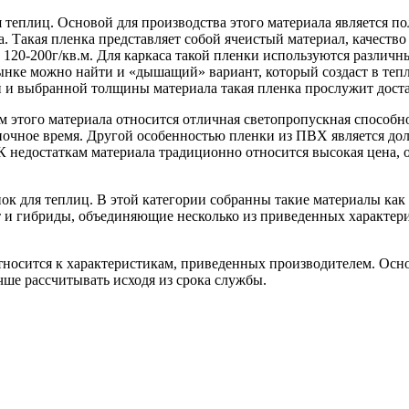
теплиц. Основой для производства этого материала является пол
а. Такая пленка представляет собой ячеистый материал, качеств
120-200г/кв.м. Для каркаса такой пленки используются различн
ынке можно найти и «дышащий» вариант, который создаст в теп
 и выбранной толщины материала такая пленка прослужит доста
этого материала относится отличная светопропускная способнос
ночное время. Другой особенностью пленки из ПВХ является до
К недостаткам материала традиционно относится высокая цена, о
нок для теплиц. В этой категории собранны такие материалы к
 и гибриды, объединяющие несколько из приведенных характери
носится к характеристикам, приведенных производителем. Осно
учше рассчитывать исходя из срока службы.