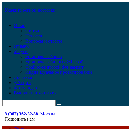
Укажите регион доставки
О нас
Статьи
Новости
Вопросы и ответы
Отзывы
Услуги
Установка заборов
Установка забивных ЖБ свай
Свайно-винтовой фундамент
Индивидуальное проектирование
Доставка
$ Акции
Фото/видео
Выставки и контакты
8 (962) 362-32-88
Москва
Позвонить нам
Дома