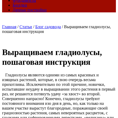
Фундаменты
Беседки
Дачные постройки
Главная
/
Статьи
/
Блог садовода
/
Выращиваем гладиолусы,
пошаговая инструкция
Выращиваем гладиолусы,
пошаговая инструкция
Гладиолусы являются одними из самых красивых и
изящных растений, которые, в свою очередь весьма
прихотливы. Исключительно по этой причине, новички,
испытавшие неудачу в выращивании этого растения в первый
раз, не решаются потянуть удачу «за хвост» во второй.
Совершенно напрасно! Конечно, гладиолусы требуют
постоянного внимания изо дня в день, но, как только на
вашем участке вырастут благородные, поражающие своей
грациозностью растения, самых невероятных расцветок, с
гладкими или гофрированными лепестками, «великаны» или