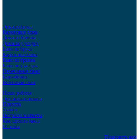
Дома из бруса
Каркасные дома
Дома из бревна
Дома под усадку
Бани из бруса
Каркасные бани
Бани из бревна
Бани под усадку
Перевозные бани
Бани-бочки
Винтовые сваи
Наши работы
Доставка и оплата
Новости
Акции
Вопросы и ответы
Как сделать заказ
Отзывы
Позвонить нам