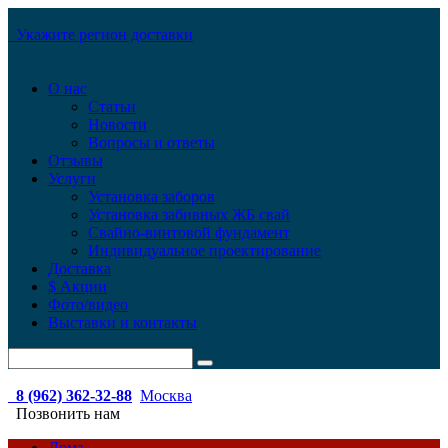
Укажите регион доставки
О нас
Статьи
Новости
Вопросы и ответы
Отзывы
Услуги
Установка заборов
Установка забивных ЖБ свай
Свайно-винтовой фундамент
Индивидуальное проектирование
Доставка
$ Акции
Фото/видео
Выставки и контакты
8 (962) 362-32-88
Москва
Позвонить нам
Дома