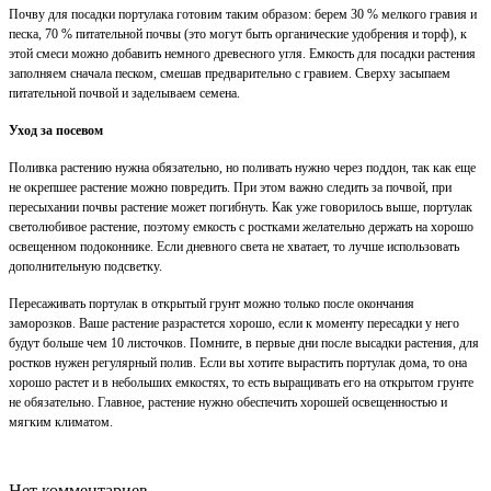
Почву для посадки портулака готовим таким образом: берем 30 % мелкого гравия и
песка, 70 % питательной почвы (это могут быть органические удобрения и торф), к
этой смеси можно добавить немного древесного угля. Емкость для посадки растения
заполняем сначала песком, смешав предварительно с гравием. Сверху засыпаем
питательной почвой и заделываем семена.
Уход за посевом
Поливка растению нужна обязательно, но поливать нужно через поддон, так как еще
не окрепшее растение можно повредить. При этом важно следить за почвой, при
пересыхании почвы растение может погибнуть. Как уже говорилось выше, портулак
светолюбивое растение, поэтому емкость с ростками желательно держать на хорошо
освещенном подоконнике. Если дневного света не хватает, то лучше использовать
дополнительную подсветку.
Пересаживать портулак в открытый грунт можно только после окончания
заморозков. Ваше растение разрастется хорошо, если к моменту пересадки у него
будут больше чем 10 листочков. Помните, в первые дни после высадки растения, для
ростков нужен регулярный полив. Если вы хотите вырастить портулак дома, то она
хорошо растет и в небольших емкостях, то есть выращивать его на открытом грунте
не обязательно. Главное, растение нужно обеспечить хорошей освещенностью и
мягким климатом.
Нет комментариев