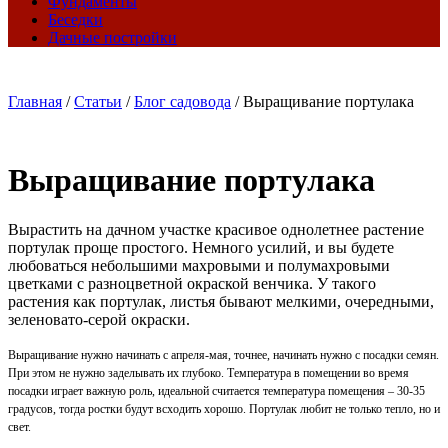
Фундаменты
Беседки
Дачные постройки
Главная
/
Статьи
/
Блог садовода
/
Выращивание портулака
Выращивание портулака
Вырастить на дачном участке красивое однолетнее растение
портулак проще простого. Немного усилий, и вы будете
любоваться небольшими махровыми и полумахровыми
цветками с разноцветной окраской венчика. У такого
растения как портулак, листья бывают мелкими, очередными,
зеленовато-серой окраски.
Выращивание нужно начинать с апреля-мая, точнее, начинать нужно с посадки семян.
При этом не нужно заделывать их глубоко. Температура в помещении во время
посадки играет важную роль, идеальной считается температура помещения – 30-35
градусов, тогда ростки будут всходить хорошо. Портулак любит не только тепло, но и
свет.