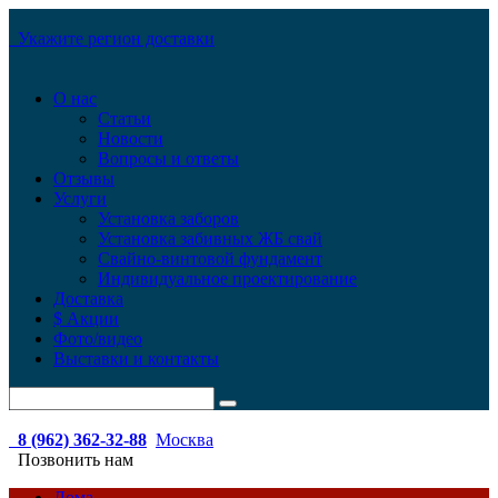
Укажите регион доставки
О нас
Статьи
Новости
Вопросы и ответы
Отзывы
Услуги
Установка заборов
Установка забивных ЖБ свай
Свайно-винтовой фундамент
Индивидуальное проектирование
Доставка
$ Акции
Фото/видео
Выставки и контакты
8 (962) 362-32-88
Москва
Позвонить нам
Дома