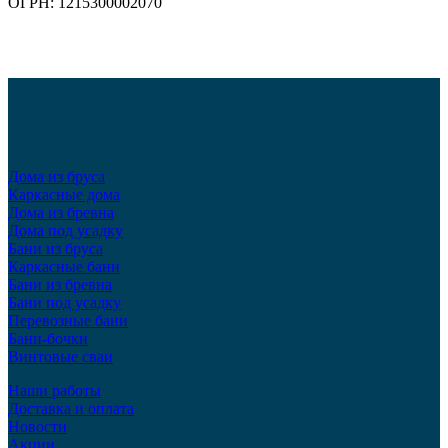
ОГРН: 1215300002070
Дома из бруса
Каркасные дома
Дома из бревна
Дома под усадку
Бани из бруса
Каркасные бани
Бани из бревна
Бани под усадку
Перевозные бани
Бани-бочки
Винтовые сваи
Наши работы
Доставка и оплата
Новости
Акции