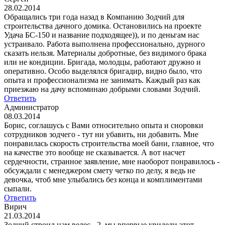
28.02.2014
Обращались три года назад в Компанию Зодчий для
строительства дачного домика. Остановились на проекте
Удача БС-150 и название подходящее)), и по деньгам нас
устраивало. Работа выполнена профессионально, дурного
сказать нельзя. Материалы добротные, без видимого брака
или не кондиции. Бригада, молодцы, работают дружно и
оперативно. Особо выделялся бригадир, видно было, что
опыта и профессионализма не занимать. Каждый раз как
приезжаю на дачу вспоминаю добрыми словами Зодчий.
Ответить
Администратор
08.03.2014
Борис, соглашусь с Вами относительно опыта и сноровки
сотрудников зодчего - тут ни убавить, ни добавить. Мне
понравилась скорость строительства моей бани, главное, что
на качестве это вообще не сказывается. А вот насчет
сердечности, странное заявление, мне наоборот понравилось -
обсуждали с менеджером смету четко по делу, я ведь не
девочка, чтоб мне улыбались без конца и комплиментами
сыпали.
Ответить
Вирич
21.03.2014
Зодчий строил нам велес - 2, мы впервые увидели этот