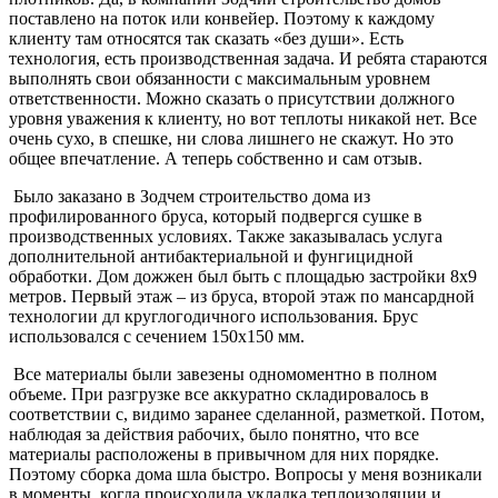
поставлено на поток или конвейер. Поэтому к каждому
клиенту там относятся так сказать «без души». Есть
технология, есть производственная задача. И ребята стараются
выполнять свои обязанности с максимальным уровнем
ответственности. Можно сказать о присутствии должного
уровня уважения к клиенту, но вот теплоты никакой нет. Все
очень сухо, в спешке, ни слова лишнего не скажут. Но это
общее впечатление. А теперь собственно и сам отзыв.
Было заказано в Зодчем строительство дома из
профилированного бруса, который подвергся сушке в
производственных условиях. Также заказывалась услуга
дополнительной антибактериальной и фунгицидной
обработки. Дом дожжен был быть с площадью застройки 8х9
метров. Первый этаж – из бруса, второй этаж по мансардной
технологии дл круглогодичного использования. Брус
использовался с сечением 150х150 мм.
Все материалы были завезены одномоментно в полном
объеме. При разгрузке все аккуратно складировалось в
соответствии с, видимо заранее сделанной, разметкой. Потом,
наблюдая за действия рабочих, было понятно, что все
материалы расположены в привычном для них порядке.
Поэтому сборка дома шла быстро. Вопросы у меня возникали
в моменты, когда происходила укладка теплоизоляции и