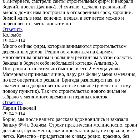
в Интернете, смотрели сайты строительных фирм и выбрали
Зодчий, проект Дачник-2. Я считаю, сделали правильный
выбор: домик нам построили в оговоренный срок, хороший.
Зимой жить в нем, конечно, нельзя, а вот летом можно и
переночевать, места достаточно.
Ответить
Коломбо
19.04.2014
Много сейчас фирм, которые занимаются строительством
деревянных домов. Решил остановиться на фирме с
многолетним опытом и большим рейтингом в этой области.
Заказал в Зодчем себе небольшой коттедж Альпиец-3.
Построили относительно быстро, всего 2 месяца ушло.
Материалы принимал лично, пару раз были у меня замечания,
но все оперативно решали. Бригада разношерстная, но
слаженная и добросовестная и все славяне (у меня по этому
поводу пунктик). Так что строительство нового жилья не
забрало у меня много времени и нервных клеток.
Ответить
Ларин Николай
29.04.2014
Борис, мы после вашего рассказа вдохновились и заказали
баньку 6*4 в Зодчем. Строят практически молниеносно, сроки
доставки, фундамента, сдачи проекта ни разу не сорвали, все
четко. Качество - придраться не к чему, ровно, красиво, без