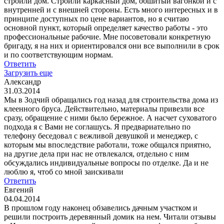
строили дом. Строили каркасный дом, обшитый вагонкой и с
внутренней и с внешней стороны. Есть много интересных и в
принципе доступных по цене вариантов, но я считаю
основной пункт, который определяет качество работы - это
профессиональные рабочие. Мне посоветовали конкретную
бригаду, я на них и ориентировался они все выполнили в срок
и по соответствующим нормам.
Ответить
Загрузить еще
Александр
31.03.2014
Мы в Зодчий обращались год назад для строительства дома из
клеенного бруса. Действительно, материалы привезли все
сразу, обращение с ними было бережное. А насчет суховатого
подхода я с Вами не соглашусь. Я предвариательно по
телефону беседовал с вежливой девушкой и менеджер, с
которым мы впоследствие работали, тоже общался приятно,
на другие дела при нас не отвлекался, отдельно с ним
обсуждались индивидуальные вопросы по отделке. Да и не
люблю я, чтоб со мной заискивали
Ответить
Евгений
04.04.2014
В прошлом году наконец обзавелись дачным участком и
решили построить деревянный домик на нем. Читали отзывы