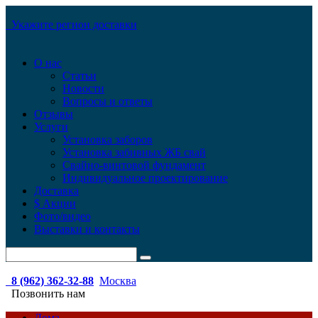
Укажите регион доставки
О нас
Статьи
Новости
Вопросы и ответы
Отзывы
Услуги
Установка заборов
Установка забивных ЖБ свай
Свайно-винтовой фундамент
Индивидуальное проектирование
Доставка
$ Акции
Фото/видео
Выставки и контакты
8 (962) 362-32-88
Москва
Позвонить нам
Дома