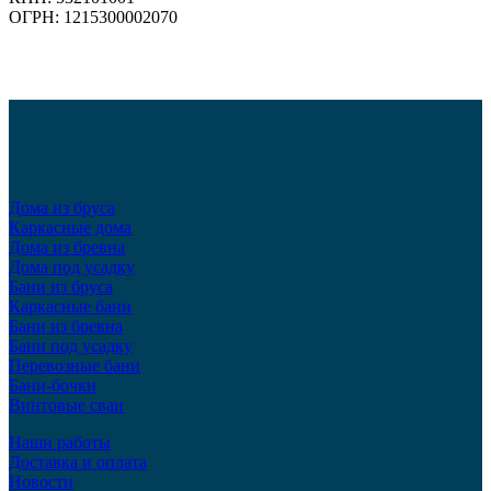
ОГРН: 1215300002070
Дома из бруса
Каркасные дома
Дома из бревна
Дома под усадку
Бани из бруса
Каркасные бани
Бани из бревна
Бани под усадку
Перевозные бани
Бани-бочки
Винтовые сваи
Наши работы
Доставка и оплата
Новости