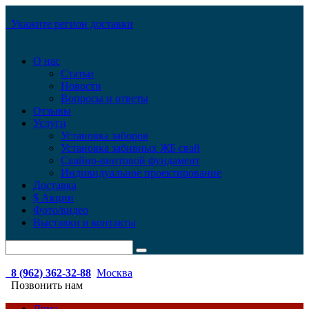
Укажите регион доставки
О нас
Статьи
Новости
Вопросы и ответы
Отзывы
Услуги
Установка заборов
Установка забивных ЖБ свай
Свайно-винтовой фундамент
Индивидуальное проектирование
Доставка
$ Акции
Фото/видео
Выставки и контакты
8 (962) 362-32-88
Москва
Позвонить нам
Дома