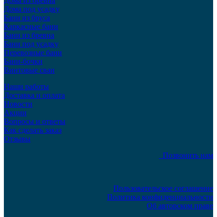
Дома из бревна
Дома под усадку
Бани из бруса
Каркасные бани
Бани из бревна
Бани под усадку
Перевозные бани
Бани-бочки
Винтовые сваи
Наши работы
Доставка и оплата
Новости
Акции
Вопросы и ответы
Как сделать заказ
Отзывы
Позвонить нам
Пользовательское соглашение
Политика конфиденциальности
Об авторском праве