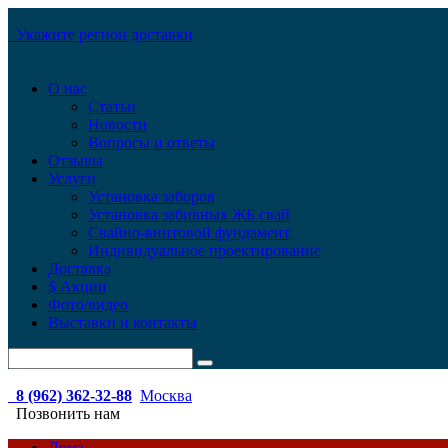
Укажите регион доставки
О нас
Статьи
Новости
Вопросы и ответы
Отзывы
Услуги
Установка заборов
Установка забивных ЖБ свай
Свайно-винтовой фундамент
Индивидуальное проектирование
Доставка
$ Акции
Фото/видео
Выставки и контакты
8 (962) 362-32-88
Москва
Позвонить нам
Дома