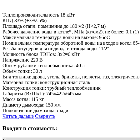
Теплопроизводительность 18 кВт
КПД 83% (+3%/-5%)
Площадь отапл. помещения до 180 м2 (H<2,7 м)
Рабочее давление воды в котле*, МПа (кг/см2), не более: 0,1 (1)
Максимальная температура воды на выходе: 95oС
Номинальная температура оборотной воды на входе в котел 65
Резьба штуцеров для подвода и отвода воды 11/2"
Мощность блока ТЭНов: 3х2=6 кВт
Напряжение 220 В
Объем рубашки теплообменника: 40 л
Объём топки: 30 л
Вид топлива: дрова, уголь, брикеты, пеллеты, газ, электричест
Материал топки: конструкционная сталь
Конструкция топки: трубный теплообменник
Габариты (ВхШхГ): 745х422х645 мм
Масса котла: 115 кг
Диаметр дымохода: 150 мм
Подключение дымохода: сзади
Читать дальше
Свернуть
Входит в стоимость: