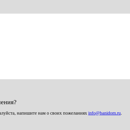
нения?
алуйста, напишите нам о своих пожеланиях
info@banidom.ru
.