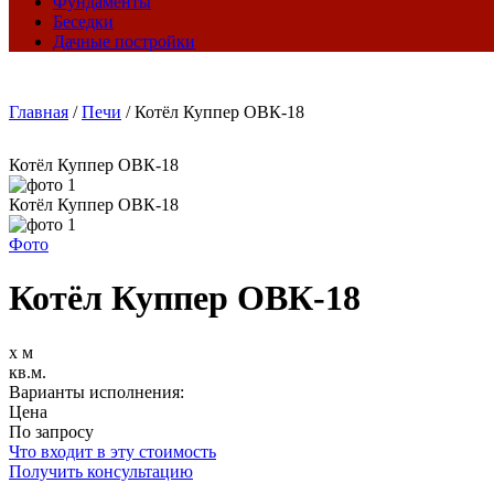
Фундаменты
Беседки
Дачные постройки
Главная
/
Печи
/
Котёл Куппер ОВК-18
Котёл Куппер ОВК-18
Котёл Куппер ОВК-18
Фото
Котёл Куппер ОВК-18
х м
кв.м.
Варианты исполнения:
Цена
По запросу
Что входит в эту стоимость
Получить консультацию