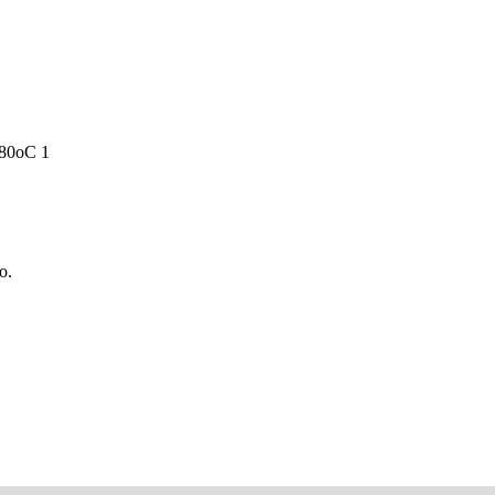
-80oC 1
во.