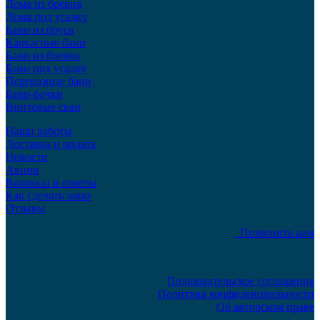
Дома из бревна
Дома под усадку
Бани из бруса
Каркасные бани
Бани из бревна
Бани под усадку
Перевозные бани
Бани-бочки
Винтовые сваи
Наши работы
Доставка и оплата
Новости
Акции
Вопросы и ответы
Как сделать заказ
Отзывы
Позвонить нам
Пользовательское соглашение
Политика конфиденциальности
Об авторском праве