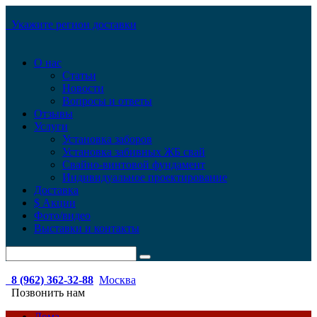
Укажите регион доставки
О нас
Статьи
Новости
Вопросы и ответы
Отзывы
Услуги
Установка заборов
Установка забивных ЖБ свай
Свайно-винтовой фундамент
Индивидуальное проектирование
Доставка
$ Акции
Фото/видео
Выставки и контакты
8 (962) 362-32-88
Москва
Позвонить нам
Дома