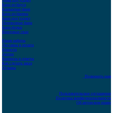
Дома под усадку
Бани из бруса
Каркасные бани
Бани из бревна
Бани под усадку
Перевозные бани
Бани-бочки
Винтовые сваи
Наши работы
Доставка и оплата
Новости
Акции
Вопросы и ответы
Как сделать заказ
Отзывы
Позвонить нам
Пользовательское соглашение
Политика конфиденциальности
Об авторском праве