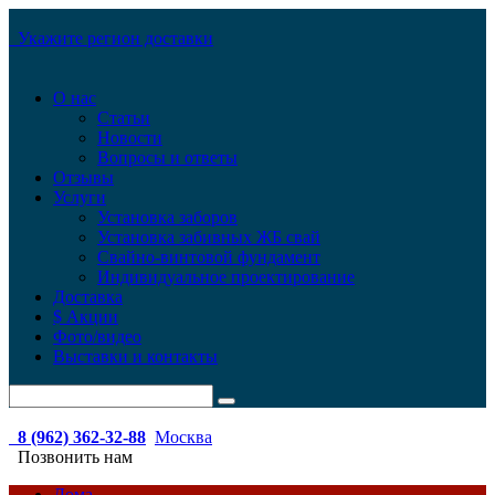
Укажите регион доставки
О нас
Статьи
Новости
Вопросы и ответы
Отзывы
Услуги
Установка заборов
Установка забивных ЖБ свай
Свайно-винтовой фундамент
Индивидуальное проектирование
Доставка
$ Акции
Фото/видео
Выставки и контакты
8 (962) 362-32-88
Москва
Позвонить нам
Дома