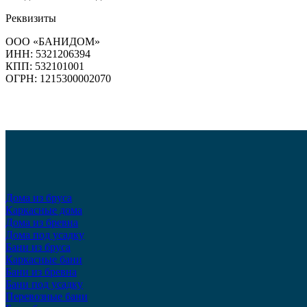
Реквизиты
ООО «БАНИДОМ»
ИНН: 5321206394
КПП: 532101001
ОГРН: 1215300002070
Дома из бруса
Каркасные дома
Дома из бревна
Дома под усадку
Бани из бруса
Каркасные бани
Бани из бревна
Бани под усадку
Перевозные бани