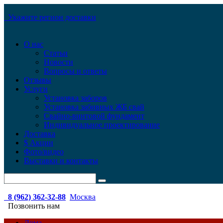
Укажите регион доставки
О нас
Статьи
Новости
Вопросы и ответы
Отзывы
Услуги
Установка заборов
Установка забивных ЖБ свай
Свайно-винтовой фундамент
Индивидуальное проектирование
Доставка
$ Акции
Фото/видео
Выставки и контакты
8 (962) 362-32-88
Москва
Позвонить нам
Дома