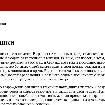
ушки
ушки
шек никто не хочет. В сравнение с прошлым, когда семья вспахив
не и сходить за картошкой в магазин. Раньше, как известно все
зачем делиться на богатых и бедных, где вторые постоянно пре
шинство богатых людей начали делить свои дачные участки и за
аторы, чиновники и врачи. В это время дача была для них как ме
всем известная революция. После чего бедные люди вместе с нажи
иновники, переделали в пионерские лагеря.
о возрождение дачников в их самых наихудших качествах. Все д
рым бедным удалось разбогатеть и расширить свои угодья. При э
ращивание овощей стало невыгодным, люди продолжали выращива
одежь начиталась, наверное, книг о том, как раньше на дачах от
тают только бабушки и дедушки.