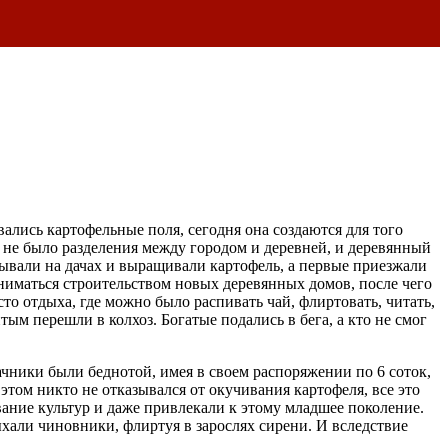
ались картофельные поля, сегодня она создаются для того
м, не было разделения между городом и деревней, и деревянный
бывали на дачах и выращивали картофель, а первые приезжали
ниматься строительством новых деревянных домов, после чего
сто отдыха, где можно было распивать чай, флиртовать, читать,
тым перешли в колхоз. Богатые подались в бега, а кто не смог
ачники были беднотой, имея в своем распоряжении по 6 соток,
том никто не отказывался от окучивания картофеля, все это
ние культур и даже привлекали к этому младшее поколение.
дыхали чиновники, флиртуя в зарослях сирени. И вследствие