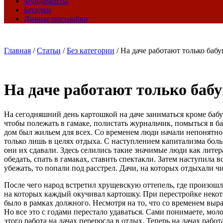
Фундаменты
Беседки
Дачные постройки
Главная
/
Статьи
/
Без категории
/
На даче работают только баб
На даче работают только баб
На сегодняшний день картошкой на даче заниматься кроме бабу
чтобы полежать в гамаке, полистать журнальчик, помыться в ба
дом был жильем для всех. Со временем люди начали непонятно 
только лишь в целях отдыха. С наступлением капитализма боль
они их сдавали. Здесь селились такие значимые люди как литер
обедать, спать в гамаках, ставить спектакли. Затем наступила 
убежать, то попали под расстрел. Дачи, на которых отдыхали ч
После чего народ встретил хрущевскую оттепель, где произошл
на которых каждый окучивал картошку. При перестройке некото
было в рамках должного. Несмотря на то, что со временем вы
Но все это с годами перестало удаваться. Сами понимаете, мол
этого работа на дачах переросла в отдых. Теперь на дачах рабо