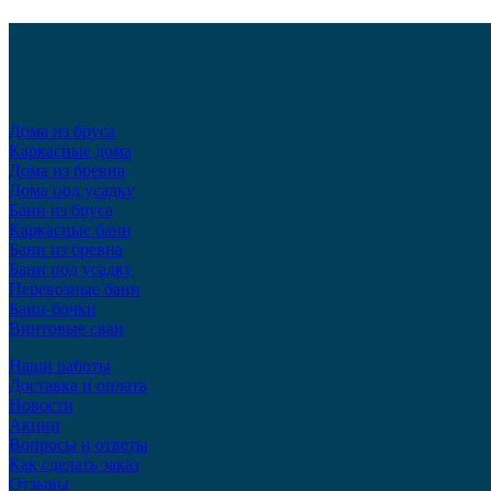
Дома из бруса
Каркасные дома
Дома из бревна
Дома под усадку
Бани из бруса
Каркасные бани
Бани из бревна
Бани под усадку
Перевозные бани
Бани-бочки
Винтовые сваи
Наши работы
Доставка и оплата
Новости
Акции
Вопросы и ответы
Как сделать заказ
Отзывы