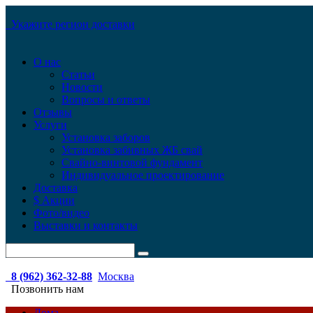
Укажите регион доставки
О нас
Статьи
Новости
Вопросы и ответы
Отзывы
Услуги
Установка заборов
Установка забивных ЖБ свай
Свайно-винтовой фундамент
Индивидуальное проектирование
Доставка
$ Акции
Фото/видео
Выставки и контакты
8 (962) 362-32-88
Москва
Позвонить нам
Дома