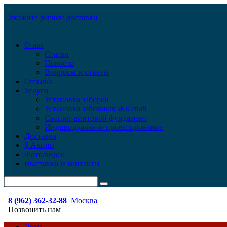
Укажите регион доставки
О нас
Статьи
Новости
Вопросы и ответы
Отзывы
Услуги
Установка заборов
Установка забивных ЖБ свай
Свайно-винтовой фундамент
Индивидуальное проектирование
Доставка
$ Акции
Фото/видео
Выставки и контакты
8 (962) 362-32-88
Москва
Позвонить нам
Дома