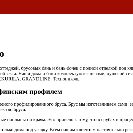
о
оттеджей, брусовых бань и бань-бочек с полной отделкой под к
 объекта. Наши дома и бани комплектуются печами, душевой сис
KKURILA, GRANDLINE, Технониколь.
 финским профилем
лееного профилированного бруса. Брус мы изготавливаем сами: з
ество бруса.
 наплывы по краям. Это привело к тому, что в срубах в процес
 только дома под усадку. Всем нашим клиентам настоятельно ре