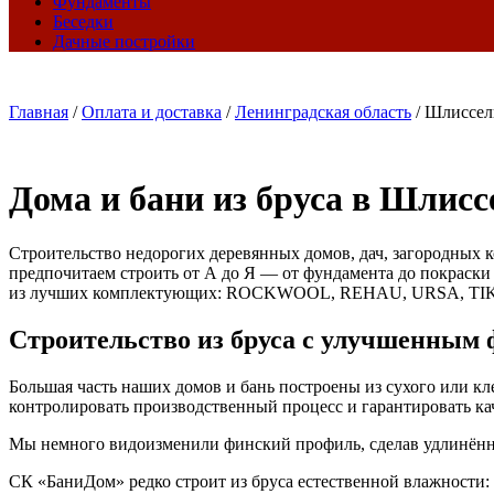
Фундаменты
Беседки
Дачные постройки
Главная
/
Оплата и доставка
/
Ленинградская область
/
Шлиссел
Дома и бани из бруса в Шлисс
Строительство недорогих деревянных домов, дач, загородных к
предпочитаем строить от А до Я — от фундамента до покраски
из лучших комплектующих: ROCKWOOL, REHAU, URSA, TI
Строительство из бруса с улучшенным
Большая часть наших домов и бань построены из сухого или к
контролировать производственный процесс и гарантировать кач
Мы немного видоизменили финский профиль, сделав удлинённые
СК «БаниДом» редко строит из бруса естественной влажности: