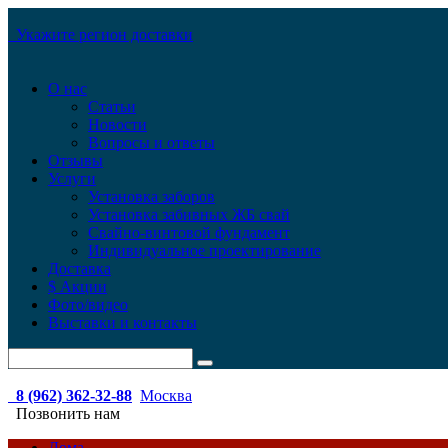
Укажите регион доставки
О нас
Статьи
Новости
Вопросы и ответы
Отзывы
Услуги
Установка заборов
Установка забивных ЖБ свай
Свайно-винтовой фундамент
Индивидуальное проектирование
Доставка
$ Акции
Фото/видео
Выставки и контакты
8 (962) 362-32-88
Москва
Позвонить нам
Дома