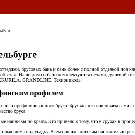
ьбург
ельбурге
оттеджей, брусовых бань и бань-бочек с полной отделкой под к
 объекта. Наши дома и бани комплектуются печами, душевой сис
KKURILA, GRANDLINE, Технониколь.
 финским профилем
лееного профилированного бруса. Брус мы изготавливаем сами: з
ество бруса.
 наплывы по краям. Это привело к тому, что в срубах в процес
 только дома под усадку. Всем нашим клиентам настоятельно ре