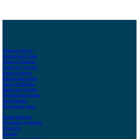
Дома из бруса
Каркасные дома
Дома из бревна
Дома под усадку
Бани из бруса
Каркасные бани
Бани из бревна
Бани под усадку
Перевозные бани
Бани-бочки
Винтовые сваи
Наши работы
Доставка и оплата
Новости
Акции