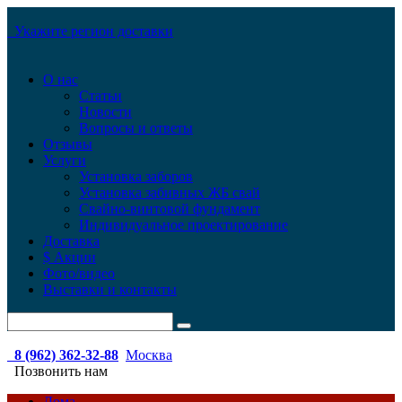
Укажите регион доставки
О нас
Статьи
Новости
Вопросы и ответы
Отзывы
Услуги
Установка заборов
Установка забивных ЖБ свай
Свайно-винтовой фундамент
Индивидуальное проектирование
Доставка
$ Акции
Фото/видео
Выставки и контакты
8 (962) 362-32-88
Москва
Позвонить нам
Дома