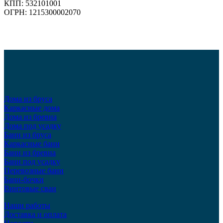
КПП: 532101001
ОГРН: 1215300002070
Дома из бруса
Каркасные дома
Дома из бревна
Дома под усадку
Бани из бруса
Каркасные бани
Бани из бревна
Бани под усадку
Перевозные бани
Бани-бочки
Винтовые сваи
Наши работы
Доставка и оплата