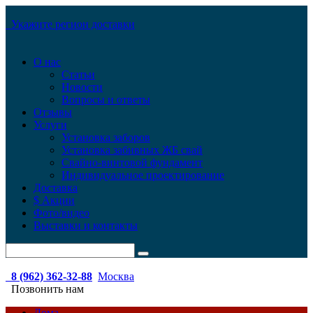
Укажите регион доставки
О нас
Статьи
Новости
Вопросы и ответы
Отзывы
Услуги
Установка заборов
Установка забивных ЖБ свай
Свайно-винтовой фундамент
Индивидуальное проектирование
Доставка
$ Акции
Фото/видео
Выставки и контакты
8 (962) 362-32-88
Москва
Позвонить нам
Дома