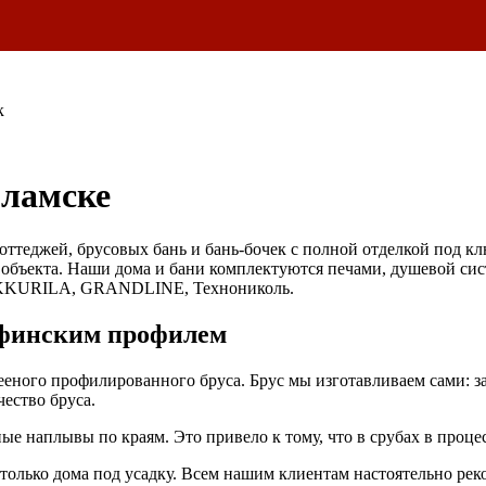
к
оламске
оттеджей, брусовых бань и бань-бочек с полной отделкой под к
 объекта. Наши дома и бани комплектуются печами, душевой сис
KKURILA, GRANDLINE, Технониколь.
 финским профилем
лееного профилированного бруса. Брус мы изготавливаем сами: з
ество бруса.
 наплывы по краям. Это привело к тому, что в срубах в процес
 только дома под усадку. Всем нашим клиентам настоятельно ре