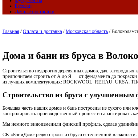
Фундаменты
Беседки
Дачные постройки
Главная
/
Оплата и доставка
/
Московская область
/
Волоколамс
Дома и бани из бруса в Волок
Строительство недорогих деревянных домов, дач, загородных к
предпочитаем строить от А до Я — от фундамента до покраски
из лучших комплектующих: ROCKWOOL, REHAU, URSA, TI
Строительство из бруса с улучшенным
Большая часть наших домов и бань построены из сухого или к
контролировать производственный процесс и гарантировать кач
Мы немного видоизменили финский профиль, сделав удлинённые
СК «БаниДом» редко строит из бруса естественной влажности: