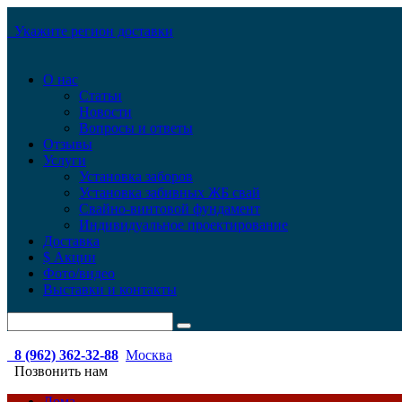
Укажите регион доставки
О нас
Статьи
Новости
Вопросы и ответы
Отзывы
Услуги
Установка заборов
Установка забивных ЖБ свай
Свайно-винтовой фундамент
Индивидуальное проектирование
Доставка
$ Акции
Фото/видео
Выставки и контакты
8 (962) 362-32-88
Москва
Позвонить нам
Дома