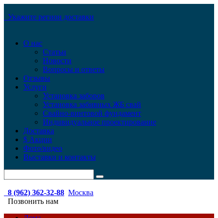
Укажите регион доставки
О нас
Статьи
Новости
Вопросы и ответы
Отзывы
Услуги
Установка заборов
Установка забивных ЖБ свай
Свайно-винтовой фундамент
Индивидуальное проектирование
Доставка
$ Акции
Фото/видео
Выставки и контакты
8 (962) 362-32-88
Москва
Позвонить нам
Дома