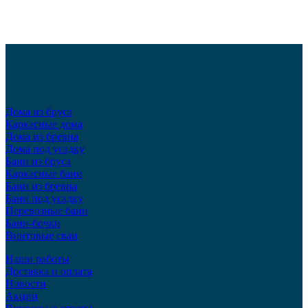
Дома из бруса
Каркасные дома
Дома из бревна
Дома под усадку
Бани из бруса
Каркасные бани
Бани из бревна
Бани под усадку
Перевозные бани
Бани-бочки
Винтовые сваи
Наши работы
Доставка и оплата
Новости
Акции