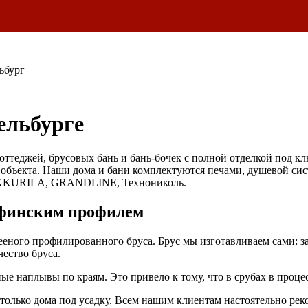
ьбург
ельбурге
оттеджей, брусовых бань и бань-бочек с полной отделкой под к
 объекта. Наши дома и бани комплектуются печами, душевой сис
KKURILA, GRANDLINE, Технониколь.
 финским профилем
лееного профилированного бруса. Брус мы изготавливаем сами: з
ество бруса.
 наплывы по краям. Это привело к тому, что в срубах в процес
 только дома под усадку. Всем нашим клиентам настоятельно ре