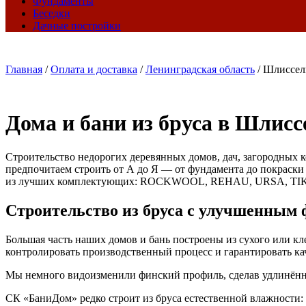
Фундаменты
Беседки
Дачные постройки
Главная
/
Оплата и доставка
/
Ленинградская область
/
Шлиссел
Дома и бани из бруса в Шлисс
Строительство недорогих деревянных домов, дач, загородных к
предпочитаем строить от А до Я — от фундамента до покраски
из лучших комплектующих: ROCKWOOL, REHAU, URSA, TI
Строительство из бруса с улучшенным
Большая часть наших домов и бань построены из сухого или к
контролировать производственный процесс и гарантировать кач
Мы немного видоизменили финский профиль, сделав удлинённые
СК «БаниДом» редко строит из бруса естественной влажности: