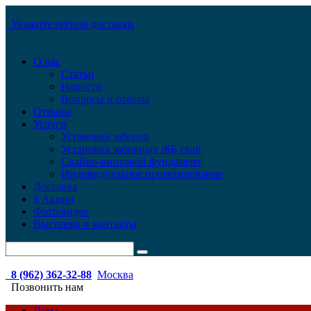
Укажите регион доставки
О нас
Статьи
Новости
Вопросы и ответы
Отзывы
Услуги
Установка заборов
Установка забивных ЖБ свай
Свайно-винтовой фундамент
Индивидуальное проектирование
Доставка
$ Акции
Фото/видео
Выставки и контакты
8 (962) 362-32-88
Москва
Позвонить нам
Дома