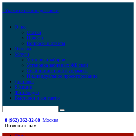
Укажите регион доставки
О нас
Статьи
Новости
Вопросы и ответы
Отзывы
Услуги
Установка заборов
Установка забивных ЖБ свай
Свайно-винтовой фундамент
Индивидуальное проектирование
Доставка
$ Акции
Фото/видео
Выставки и контакты
8 (962) 362-32-88
Москва
Позвонить нам
Дома